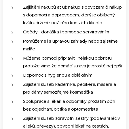
Zajištění nákupů ať už nákup s dovozem či nákup
s dopomocí a doprovodem, který je oblíbený
kvůli udržení sociálního kontaktu klienta
Obědy - donáška i pomoc se servírováním
Pomůžeme i s úpravou zahrady nebo zajistíme
malíře
Můžeme pomoci připravit i nějakou dobrotu,
protože víme že domácí strava je prostě nejlepší
Dopomoc s hygienou a oblékáním
Zajištění služeb kadeřníka, pedikéra, maséra a
pro dámy samozřejmě kosmetička
Spolupráce s lékaři a odborníky prozatím oční
bez objednání, optika a optometrista
Zajištění služeb zdravotní sestry (podávání léčiv
a léků, převazy), obvodní lékař na cestách,